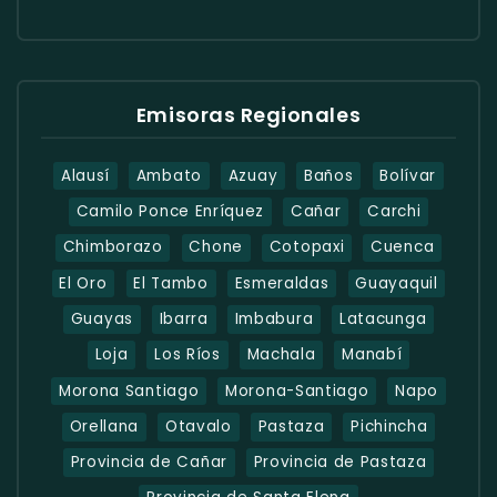
Emisoras Regionales
Alausí
Ambato
Azuay
Baños
Bolívar
Camilo Ponce Enríquez
Cañar
Carchi
Chimborazo
Chone
Cotopaxi
Cuenca
El Oro
El Tambo
Esmeraldas
Guayaquil
Guayas
Ibarra
Imbabura
Latacunga
Loja
Los Ríos
Machala
Manabí
Morona Santiago
Morona-Santiago
Napo
Orellana
Otavalo
Pastaza
Pichincha
Provincia de Cañar
Provincia de Pastaza