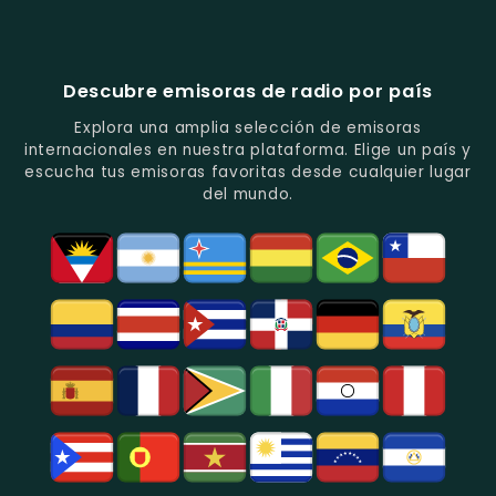
En
Análisis
Variada.
Estéreo
Ecuador
Ecuador
Quito.
En
Ecuador
-
-
Quito.
-
La
Ritmos
Música
Estación
Populares
Descubre emisoras de radio por país
Del
De
Y
Recuerdo
Los
Folclore
Explora una amplia selección de emisoras
En
Deportes
En
internacionales en nuestra plataforma. Elige un país y
Quito.
En
Azogues.
escucha tus emisoras favoritas desde cualquier lugar
Guayaquil.
del mundo.