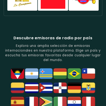
En
Quito.
Pop
Música
Noticias
Emisora
Quito.
En
Tropical
Y
Histórica
Quito.
Y
Programas
Con
Radio
Radio
Radio
Popular
De
Programación
América
Diblu
Fiesta
En
Análisis
Variada.
Estéreo
Ecuador
Ecuador
Quito.
En
Ecuador
-
-
Quito.
-
La
Ritmos
Música
Estación
Populares
Descubre emisoras de radio por país
Del
De
Y
Recuerdo
Los
Folclore
Explora una amplia selección de emisoras
En
Deportes
En
internacionales en nuestra plataforma. Elige un país y
Quito.
En
Azogues.
escucha tus emisoras favoritas desde cualquier lugar
Guayaquil.
del mundo.