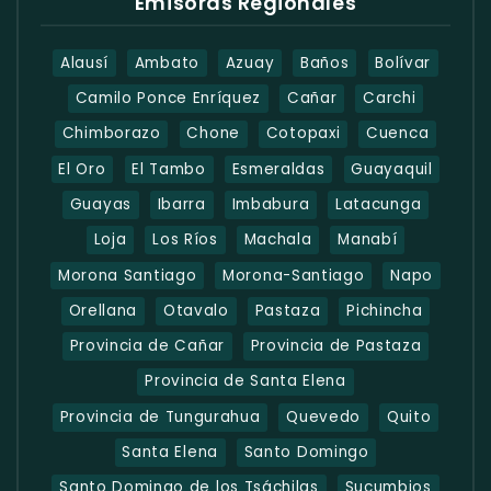
Emisoras Regionales
Alausí
Ambato
Azuay
Baños
Bolívar
Camilo Ponce Enríquez
Cañar
Carchi
Chimborazo
Chone
Cotopaxi
Cuenca
El Oro
El Tambo
Esmeraldas
Guayaquil
Guayas
Ibarra
Imbabura
Latacunga
Loja
Los Ríos
Machala
Manabí
Morona Santiago
Morona-Santiago
Napo
Orellana
Otavalo
Pastaza
Pichincha
Provincia de Cañar
Provincia de Pastaza
Provincia de Santa Elena
Provincia de Tungurahua
Quevedo
Quito
Santa Elena
Santo Domingo
Santo Domingo de los Tsáchilas
Sucumbios