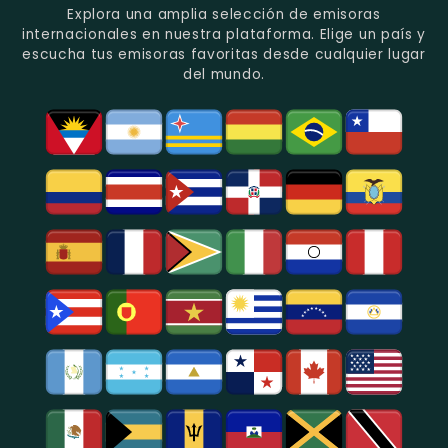
Recuerdo
Los
Folclore
Explora una amplia selección de emisoras
En
Deportes
En
internacionales en nuestra plataforma. Elige un país y
Quito.
En
Azogues.
escucha tus emisoras favoritas desde cualquier lugar
Guayaquil.
del mundo.