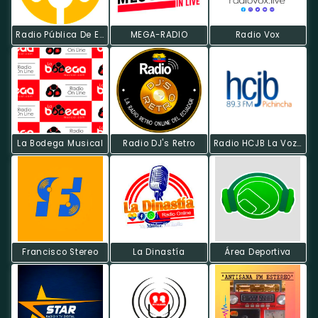
Radio Pública De Ecuador
MEGA-RADIO
Radio Vox
La Bodega Musical
Radio DJ's Retro
Radio HCJB La Voz De Los Andes
Francisco Stereo
La Dinastía
Área Deportiva