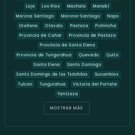
Loja
Los Ríos
Machala
Manabí
Morona Santiago
Morona-Santiago
Napo
Orellana
Otavalo
Pastaza
Pichincha
Provincia de Cañar
Provincia de Pastaza
Provincia de Santa Elena
Provincia de Tungurahua
Quevedo
Quito
Santa Elena
Santo Domingo
Santo Domingo de los Tsáchilas
Sucumbios
Tulcan
Tungurahua
Victoria del Portete
Yantzaza
MOSTRAR MÁS