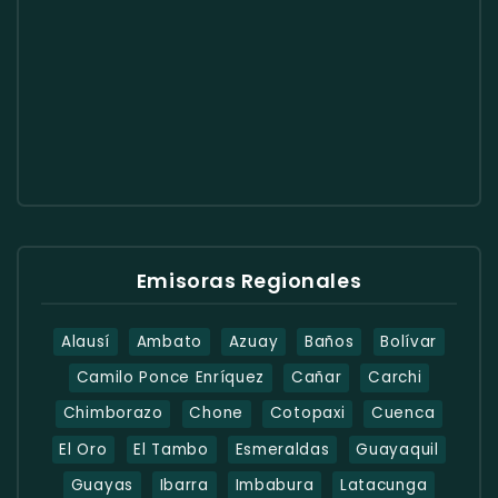
Emisoras Regionales
Alausí
Ambato
Azuay
Baños
Bolívar
Camilo Ponce Enríquez
Cañar
Carchi
Chimborazo
Chone
Cotopaxi
Cuenca
El Oro
El Tambo
Esmeraldas
Guayaquil
Guayas
Ibarra
Imbabura
Latacunga