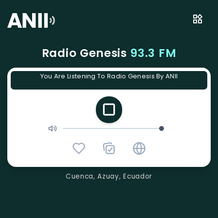
Radio Genesis
93.3 FM
You Are Listening To Radio Genesis By ANII
Cuenca, Azuay, Ecuador