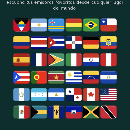
Quito.
En
Azogues.
escucha tus emisoras favoritas desde cualquier lugar
Guayaquil.
del mundo.