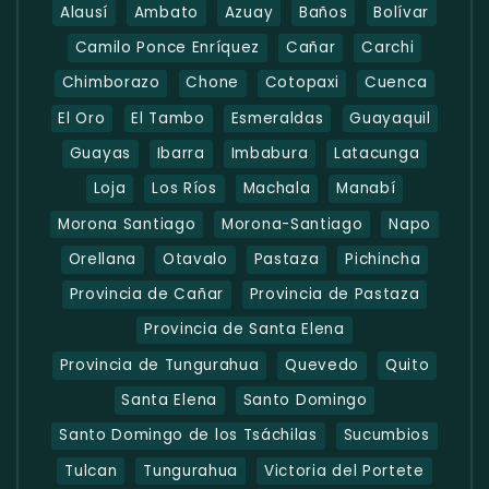
Alausí
Ambato
Azuay
Baños
Bolívar
Camilo Ponce Enríquez
Cañar
Carchi
Chimborazo
Chone
Cotopaxi
Cuenca
El Oro
El Tambo
Esmeraldas
Guayaquil
Guayas
Ibarra
Imbabura
Latacunga
Loja
Los Ríos
Machala
Manabí
Morona Santiago
Morona-Santiago
Napo
Orellana
Otavalo
Pastaza
Pichincha
Provincia de Cañar
Provincia de Pastaza
Provincia de Santa Elena
Provincia de Tungurahua
Quevedo
Quito
Santa Elena
Santo Domingo
Santo Domingo de los Tsáchilas
Sucumbios
Tulcan
Tungurahua
Victoria del Portete