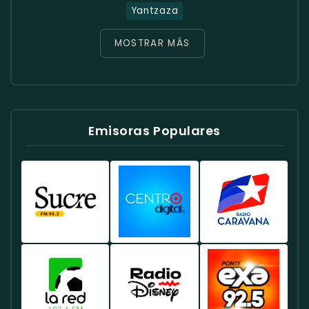
Yantzaza
MOSTRAR MÁS
Emisoras Populares
Radio
Radio
Radio
Sucre
Centro
Caravana
Ecuador
Ecuador
Ecuador
-
-
-
Emisora
Música
Noticias