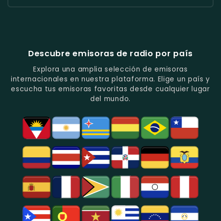
Popular
De
Programación
América
Diblu
Fiesta
En
Análisis
Variada.
Estéreo
Ecuador
Ecuador
Quito.
En
Ecuador
-
-
Quito.
-
La
Ritmos
Música
Estación
Populares
Descubre emisoras de radio por país
Del
De
Y
Recuerdo
Los
Folclore
Explora una amplia selección de emisoras
En
Deportes
En
internacionales en nuestra plataforma. Elige un país y
Quito.
En
Azogues.
escucha tus emisoras favoritas desde cualquier lugar
Guayaquil.
del mundo.