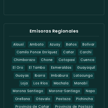
Emisoras Regionales
Alausí
Ambato
Azuay
Baños
Bolívar
Camilo Ponce Enríquez
Cañar
Carchi
Chimborazo
Chone
Cotopaxi
Cuenca
El Oro
El Tambo
Esmeraldas
Guayaquil
Guayas
Ibarra
Imbabura
Latacunga
Loja
Los Ríos
Machala
Manabí
Morona Santiago
Morona-Santiago
Napo
Orellana
Otavalo
Pastaza
Pichincha
Provincia de Cañar
Provincia de Pastaza