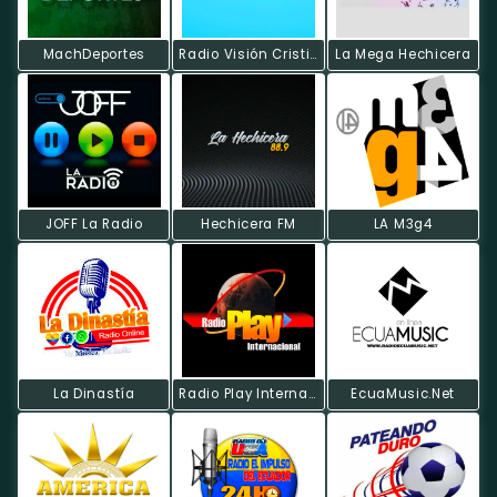
MachDeportes
Radio Visión Cristiana
La Mega Hechicera
JOFF La Radio
Hechicera FM
LA M3g4
La Dinastía
Radio Play Internacional
EcuaMusic.Net