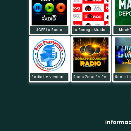
JOFF La Radio
La Bodega Musical
MachD
Radio Universitaria
Radio Zona FM Ecuador Online
Radio La
Informac