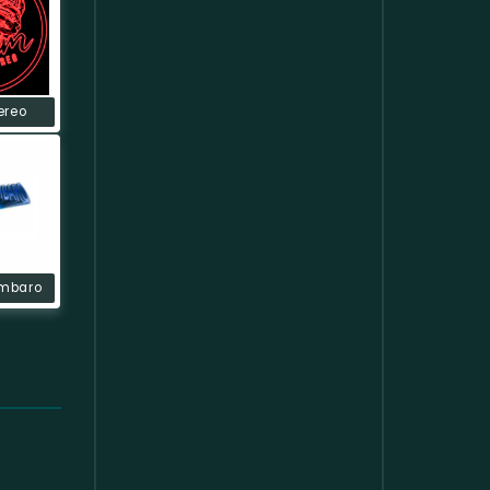
ereo
mbaro