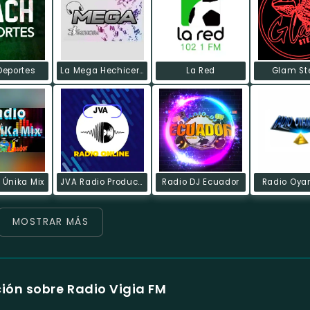
eportes
La Mega Hechicera
La Red
Glam St
 Únika Mix
JVA Radio Producciones Online
Radio DJ Ecuador
Radio Oya
MOSTRAR MÁS
ión sobre Radio Vigia FM