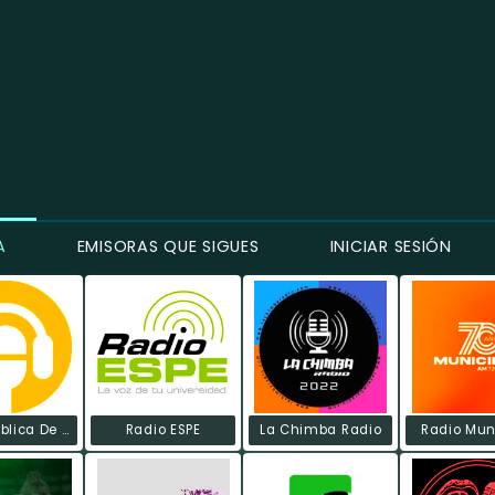
A
EMISORAS QUE SIGUES
INICIAR SESIÓN
Radio Pública De Ecuador
Radio ESPE
La Chimba Radio
Radio Mun