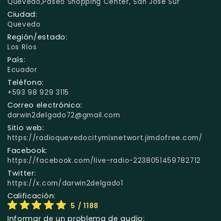
Quevedo,Paseo Shopping Center, San Jose Sur
Ciudad:
Quevedo
Región/estado:
Los Ríos
País:
Ecuador
Teléfono:
+593 98 929 3115
Correo electrónico:
darwin2delgado72@gmail.com
Sitio web:
https://radioquevedocitymixnetwort.jimdofree.com/
Facebook:
https://facebook.com/live-radio-2238051459782712
Twitter:
https://x.com/darwin2delgado1
Calificación:
5
/ 1188
Informar de un problema de audio: