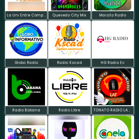
La Uni Entre Compas Radio
Quevedo City Mix
Maicito Radio
Globo Radio
Radio Kscad
HG Radio Ec
Radio Bakana
Radio Libre
TONATO RADIO LAT TVDIGITAL