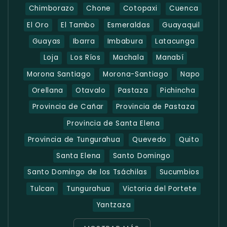
Chimborazo
Chone
Cotopaxi
Cuenca
El Oro
El Tambo
Esmeraldas
Guayaquil
Guayas
Ibarra
Imbabura
Latacunga
Loja
Los Ríos
Machala
Manabí
Morona Santiago
Morona-Santiago
Napo
Orellana
Otavalo
Pastaza
Pichincha
Provincia de Cañar
Provincia de Pastaza
Provincia de Santa Elena
Provincia de Tungurahua
Quevedo
Quito
Santa Elena
Santo Domingo
Santo Domingo de los Tsáchilas
Sucumbios
Tulcan
Tungurahua
Victoria del Portete
Yantzaza