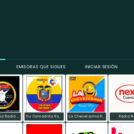
EMISORAS QUE SIGUES
INICIAR SESIÓN
Fantasma Radio Online
Su Comadrita Radio
La Cheverisima Radio Mix.
Radio N