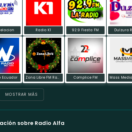
elacion
Radio K1
92.9 Fiesta FM
Dulzura 
o Ecuador
Zona Libre FM Radio Tv
Complice FM
MOSTRAR MÁS
ación sobre Radio Alfa