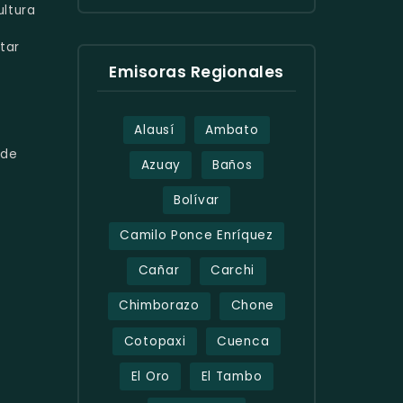
ltura
tar
Emisoras Regionales
Alausí
Ambato
de
Azuay
Baños
Bolívar
Camilo Ponce Enríquez
Cañar
Carchi
Chimborazo
Chone
Cotopaxi
Cuenca
El Oro
El Tambo