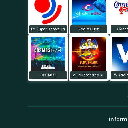
La Super Deportiva
Radio Click
Const
COSMOS
La Ecuatoriana Radio On Line
W Radi
Inform