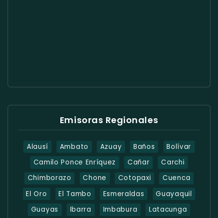
Emisoras Regionales
Alausí
Ambato
Azuay
Baños
Bolívar
Camilo Ponce Enríquez
Cañar
Carchi
Chimborazo
Chone
Cotopaxi
Cuenca
El Oro
El Tambo
Esmeraldas
Guayaquil
Guayas
Ibarra
Imbabura
Latacunga