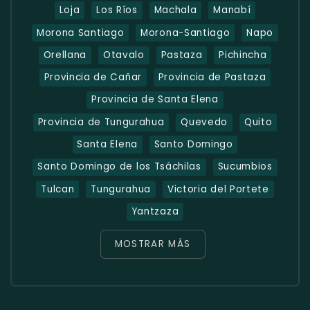
Loja
Los Ríos
Machala
Manabí
Morona Santiago
Morona-Santiago
Napo
Orellana
Otavalo
Pastaza
Pichincha
Provincia de Cañar
Provincia de Pastaza
Provincia de Santa Elena
Provincia de Tungurahua
Quevedo
Quito
Santa Elena
Santo Domingo
Santo Domingo de los Tsáchilas
Sucumbios
Tulcan
Tungurahua
Victoria del Portete
Yantzaza
MOSTRAR MÁS