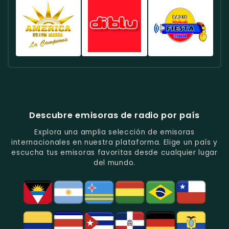
Deportes
Éxitos
De
Canela
FM
Quito
Y
Actuales
La
Ecuador
Ecuador
Ecuador
Fútbol
En
Música
-
-
-
En
Quito.
Pop
Música
Noticias
Emisora
Quito.
En
Tropical
Y
Histórica
Quito.
Y
Programas
Con
Radio
Radio
Radio
Popular
De
Programación
América
Diblu
Fiesta
En
Análisis
Variada.
Estéreo
Ecuador
Ecuador
Quito.
En
Ecuador
-
-
Quito.
-
La
Ritmos
Música
Estación
Populares
Descubre emisoras de radio por país
Del
De
Y
Recuerdo
Los
Folclore
Explora una amplia selección de emisoras
En
Deportes
En
internacionales en nuestra plataforma. Elige un país y
Quito.
En
Azogues.
escucha tus emisoras favoritas desde cualquier lugar
Guayaquil.
del mundo.