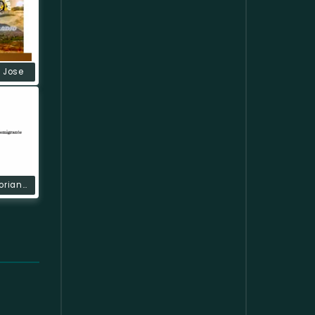
 Jose
Radioecuatorianadelemigrante