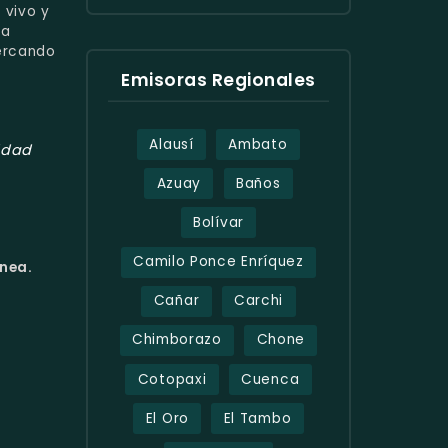
 vivo y
ra
cercando
Emisoras Regionales
Alausí
Ambato
idad
Azuay
Baños
Bolívar
Camilo Ponce Enríquez
ínea.
Cañar
Carchi
Chimborazo
Chone
Cotopaxi
Cuenca
El Oro
El Tambo