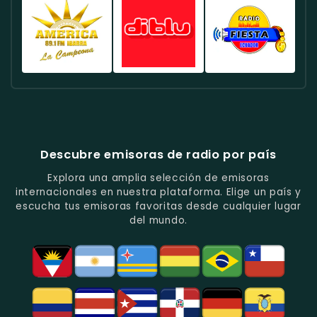
Deportes
Éxitos
De
Canela
FM
Quito
Y
Actuales
La
Ecuador
Ecuador
Ecuador
Fútbol
En
Música
-
-
-
En
Quito.
Pop
Música
Noticias
Emisora
Quito.
En
Tropical
Y
Histórica
Quito.
Y
Programas
Con
Radio
Radio
Radio
Popular
De
Programación
América
Diblu
Fiesta
En
Análisis
Variada.
Estéreo
Ecuador
Ecuador
Quito.
En
Ecuador
-
-
Quito.
-
La
Ritmos
Música
Estación
Populares
Descubre emisoras de radio por país
Del
De
Y
Recuerdo
Los
Folclore
Explora una amplia selección de emisoras
En
Deportes
En
internacionales en nuestra plataforma. Elige un país y
Quito.
En
Azogues.
escucha tus emisoras favoritas desde cualquier lugar
Guayaquil.
del mundo.