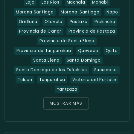
Loja
Los Ríos
Machala
Manabí
Morona Santiago
Morona-Santiago
Napo
Orellana
Otavalo
Pastaza
Pichincha
Provincia de Cañar
Provincia de Pastaza
Provincia de Santa Elena
Provincia de Tungurahua
Quevedo
Quito
Santa Elena
Santo Domingo
Santo Domingo de los Tsáchilas
Sucumbios
Tulcan
Tungurahua
Victoria del Portete
Yantzaza
MOSTRAR MÁS