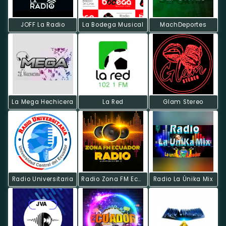
JOFF La Radio
La Bodega Musical
MachDeportes
La Mega Hechicera
La Red
Glam Stereo
Radio Universitaria
Radio Zona FM Ecuador Online
Radio La Únika Mix