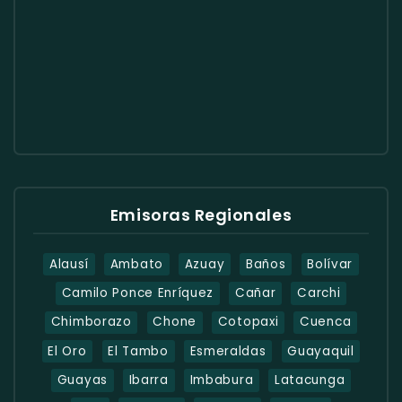
Emisoras Regionales
Alausí
Ambato
Azuay
Baños
Bolívar
Camilo Ponce Enríquez
Cañar
Carchi
Chimborazo
Chone
Cotopaxi
Cuenca
El Oro
El Tambo
Esmeraldas
Guayaquil
Guayas
Ibarra
Imbabura
Latacunga