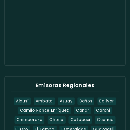
Emisoras Regionales
Alausí
Ambato
Azuay
Baños
Bolívar
Camilo Ponce Enríquez
Cañar
Carchi
Chimborazo
Chone
Cotopaxi
Cuenca
El Oro
El Tambo
Esmeraldas
Guayaquil