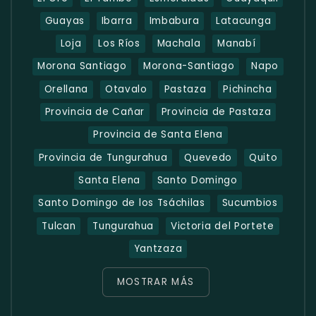
Guayas
Ibarra
Imbabura
Latacunga
Loja
Los Ríos
Machala
Manabí
Morona Santiago
Morona-Santiago
Napo
Orellana
Otavalo
Pastaza
Pichincha
Provincia de Cañar
Provincia de Pastaza
Provincia de Santa Elena
Provincia de Tungurahua
Quevedo
Quito
Santa Elena
Santo Domingo
Santo Domingo de los Tsáchilas
Sucumbios
Tulcan
Tungurahua
Victoria del Portete
Yantzaza
MOSTRAR MÁS