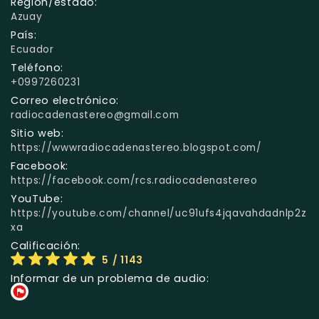
Región/estado:
Azuay
País:
Ecuador
Teléfono:
+0997260231
Correo electrónico:
radiocadenastereo@gmail.com
Sitio web:
https://wwwradiocadenastereo.blogspot.com/
Facebook:
https://facebook.com/rcs.radiocadenastereo
YouTube:
https://youtube.com/channel/uc91ufs4jqavahdadnlp2z
xa
Calificación:
5
/ 1143
Informar de un problema de audio: