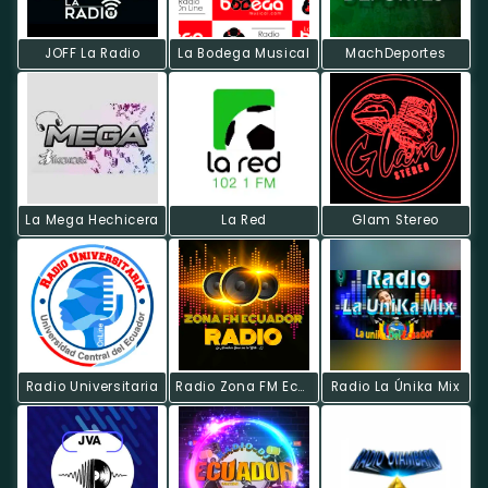
JOFF La Radio
La Bodega Musical
MachDeportes
La Mega Hechicera
La Red
Glam Stereo
Radio Universitaria
Radio Zona FM Ecuador Online
Radio La Únika Mix