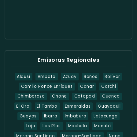
Emisoras Regionales
Alausí
Ambato
Azuay
Baños
Bolívar
Camilo Ponce Enríquez
Cañar
Carchi
Chimborazo
Chone
Cotopaxi
Cuenca
El Oro
El Tambo
Esmeraldas
Guayaquil
Guayas
Ibarra
Imbabura
Latacunga
Loja
Los Ríos
Machala
Manabí
Morona Santiago
Morona-Santiago
Napo