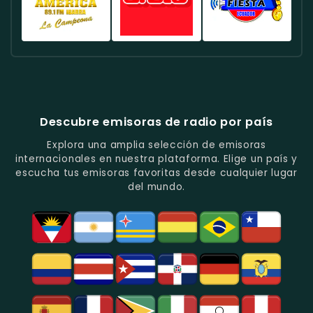
Fútbol
En
Música
-
-
-
En
Quito.
Pop
Música
Noticias
Emisora
Quito.
En
Tropical
Y
Histórica
Quito.
Y
Programas
Con
Radio
Radio
Radio
Popular
De
Programación
América
Diblu
Fiesta
En
Análisis
Variada.
Estéreo
Ecuador
Ecuador
Quito.
En
Ecuador
-
-
Quito.
-
La
Ritmos
Música
Estación
Populares
Descubre emisoras de radio por país
Del
De
Y
Recuerdo
Los
Folclore
Explora una amplia selección de emisoras
En
Deportes
En
internacionales en nuestra plataforma. Elige un país y
Quito.
En
Azogues.
escucha tus emisoras favoritas desde cualquier lugar
Guayaquil.
del mundo.