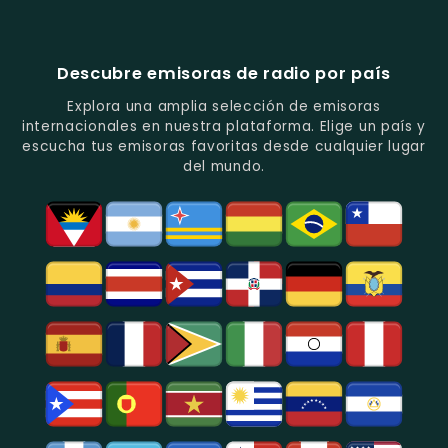
En
Análisis
Variada.
Estéreo
Ecuador
Ecuador
Quito.
En
Ecuador
-
-
Quito.
-
La
Ritmos
Música
Estación
Populares
Descubre emisoras de radio por país
Del
De
Y
Recuerdo
Los
Folclore
Explora una amplia selección de emisoras
En
Deportes
En
internacionales en nuestra plataforma. Elige un país y
Quito.
En
Azogues.
escucha tus emisoras favoritas desde cualquier lugar
Guayaquil.
del mundo.