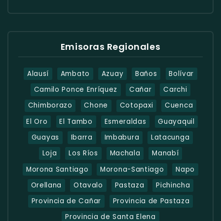
Emisoras Regionales
Alausí
Ambato
Azuay
Baños
Bolívar
Camilo Ponce Enríquez
Cañar
Carchi
Chimborazo
Chone
Cotopaxi
Cuenca
El Oro
El Tambo
Esmeraldas
Guayaquil
Guayas
Ibarra
Imbabura
Latacunga
Loja
Los Ríos
Machala
Manabí
Morona Santiago
Morona-Santiago
Napo
Orellana
Otavalo
Pastaza
Pichincha
Provincia de Cañar
Provincia de Pastaza
Provincia de Santa Elena