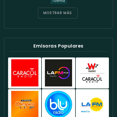
Tolima
MOSTRAR MÁS
Emisoras Populares
Caracol
Radio
W
Radio
RCN
Radio
Colombia
Colombia
Colombia
-
-
-
Emisora
Ofrece
Conocida
Líder
Una
Por