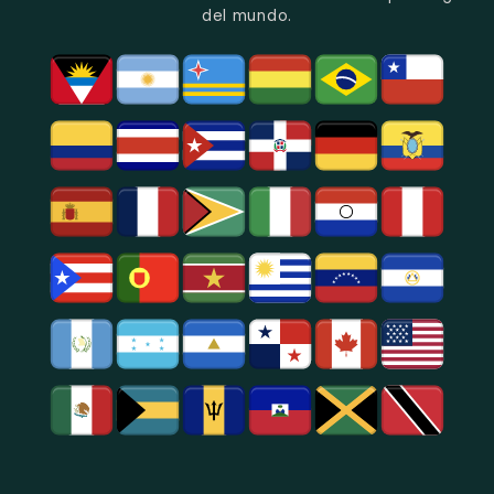
Político
Bogotá.
del mundo.
Y
Social.