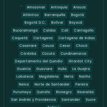
Amazonas
Antioquia
Arauca
Atlántico
Barranquilla
Bogotá
Bogotá D.C.
Bolívar
Boyacá
Bucaramanga
Caldas
Cali
Cantagallo
Caquetá
Cartagena
Cartagena de Indias
Casanare
Cauca
Cesar
Chocó
Córdoba
Cúcuta
Cundinamarca
Departamento del Quindío
Girardot City
Guainía
Guaviare
Huila
La Guajira
Labateca
Magdalena
Meta
Nariño
Neiva
Norte de Santander
Pereira
Putumayo
Quindío
Rionegro
Risaralda
San Andrés y Providencia
Santander
Sucre