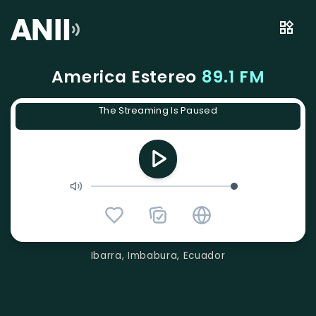
America Estereo
89.1 FM
The Streaming Is Paused
Ibarra, Imbabura, Ecuador