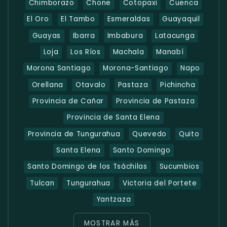
Chimborazo
Chone
Cotopaxi
Cuenca
El Oro
El Tambo
Esmeraldas
Guayaquil
Guayas
Ibarra
Imbabura
Latacunga
Loja
Los Ríos
Machala
Manabí
Morona Santiago
Morona-Santiago
Napo
Orellana
Otavalo
Pastaza
Pichincha
Provincia de Cañar
Provincia de Pastaza
Provincia de Santa Elena
Provincia de Tungurahua
Quevedo
Quito
Santa Elena
Santo Domingo
Santo Domingo de los Tsáchilas
Sucumbios
Tulcan
Tungurahua
Victoria del Portete
Yantzaza
MOSTRAR MÁS