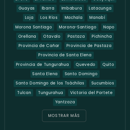
Guayas
Ibarra
Imbabura
Latacunga
Loja
Los Ríos
Machala
Manabí
Morona Santiago
Morona-Santiago
Napo
Orellana
Otavalo
Pastaza
Pichincha
Provincia de Cañar
Provincia de Pastaza
Provincia de Santa Elena
Provincia de Tungurahua
Quevedo
Quito
Santa Elena
Santo Domingo
Santo Domingo de los Tsáchilas
Sucumbios
Tulcan
Tungurahua
Victoria del Portete
Yantzaza
MOSTRAR MÁS