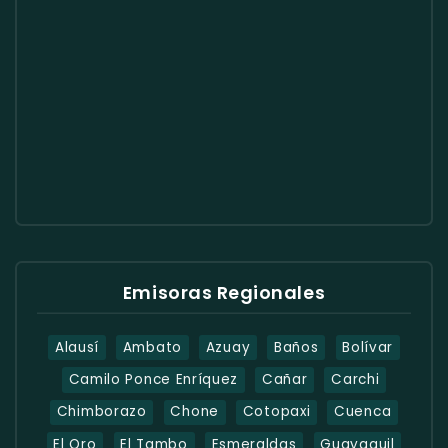
Emisoras Regionales
Alausí
Ambato
Azuay
Baños
Bolívar
Camilo Ponce Enríquez
Cañar
Carchi
Chimborazo
Chone
Cotopaxi
Cuenca
El Oro
El Tambo
Esmeraldas
Guayaquil