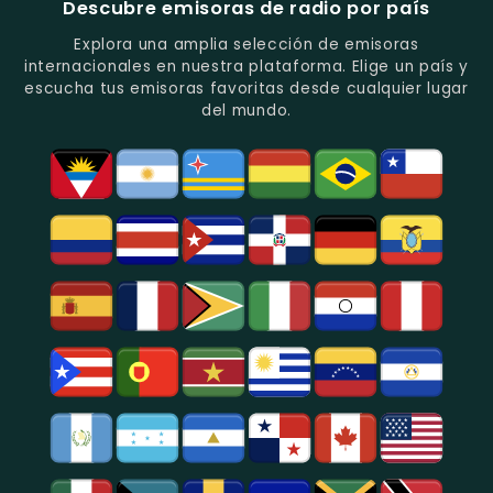
Descubre emisoras de radio por país
Del
De
Y
Recuerdo
Los
Folclore
Explora una amplia selección de emisoras
En
Deportes
En
internacionales en nuestra plataforma. Elige un país y
Quito.
En
Azogues.
escucha tus emisoras favoritas desde cualquier lugar
Guayaquil.
del mundo.