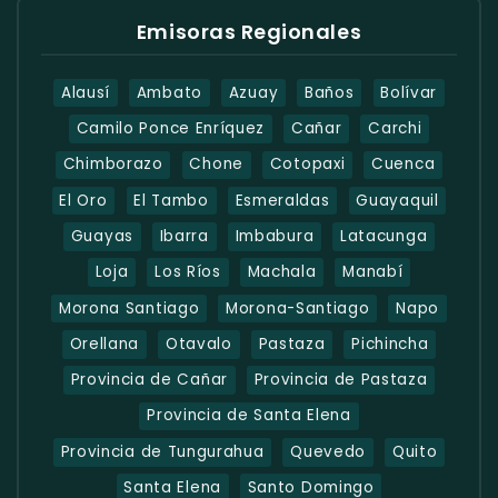
Emisoras Regionales
Alausí
Ambato
Azuay
Baños
Bolívar
Camilo Ponce Enríquez
Cañar
Carchi
Chimborazo
Chone
Cotopaxi
Cuenca
El Oro
El Tambo
Esmeraldas
Guayaquil
Guayas
Ibarra
Imbabura
Latacunga
Loja
Los Ríos
Machala
Manabí
Morona Santiago
Morona-Santiago
Napo
Orellana
Otavalo
Pastaza
Pichincha
Provincia de Cañar
Provincia de Pastaza
Provincia de Santa Elena
Provincia de Tungurahua
Quevedo
Quito
Santa Elena
Santo Domingo