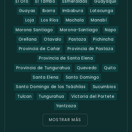
El Oro
El Tambo
Esmeraldas
Guayaquil
Guayas
Ibarra
Imbabura
Latacunga
Loja
Los Ríos
Machala
Manabí
Morona Santiago
Morona-Santiago
Napo
Orellana
Otavalo
Pastaza
Pichincha
Provincia de Cañar
Provincia de Pastaza
Provincia de Santa Elena
Provincia de Tungurahua
Quevedo
Quito
Santa Elena
Santo Domingo
Santo Domingo de los Tsáchilas
Sucumbios
Tulcan
Tungurahua
Victoria del Portete
Yantzaza
MOSTRAR MÁS