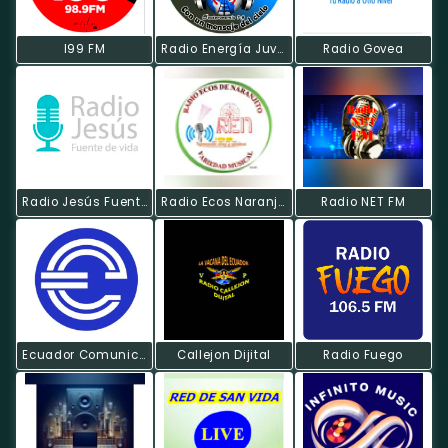
I99 FM
Radio Energía Juvenil
Radio Govea
Radio Jesús Fuente De Vida
Radio Ecos Naranjito
Radio NET FM
Ecuador Comunicación Radio
Callejon Dijital
Radio Fuego