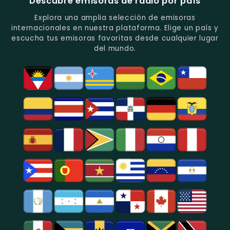
Descubre emisoras de radio por país
Del
De
Y
Recuerdo
Los
Folclore
Explora una amplia selección de emisoras
En
Deportes
En
internacionales en nuestra plataforma. Elige un país y
Quito.
En
Azogues.
escucha tus emisoras favoritas desde cualquier lugar
Guayaquil.
del mundo.