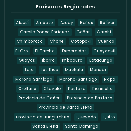
Emisoras Regionales
Alausí
Ambato
Azuay
Baños
Bolívar
Camilo Ponce Enríquez
Cañar
Carchi
Chimborazo
Chone
Cotopaxi
Cuenca
El Oro
El Tambo
Esmeraldas
Guayaquil
Guayas
Ibarra
Imbabura
Latacunga
Loja
Los Ríos
Machala
Manabí
Morona Santiago
Morona-Santiago
Napo
Orellana
Otavalo
Pastaza
Pichincha
Provincia de Cañar
Provincia de Pastaza
Provincia de Santa Elena
Provincia de Tungurahua
Quevedo
Quito
Santa Elena
Santo Domingo