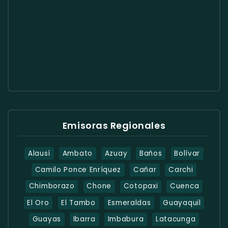
Emisoras Regionales
Alausí
Ambato
Azuay
Baños
Bolívar
Camilo Ponce Enríquez
Cañar
Carchi
Chimborazo
Chone
Cotopaxi
Cuenca
El Oro
El Tambo
Esmeraldas
Guayaquil
Guayas
Ibarra
Imbabura
Latacunga