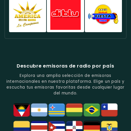
Deportes
Éxitos
De
Canela
FM
Quito
Y
Actuales
La
Ecuador
Ecuador
Ecuador
Fútbol
En
Música
-
-
-
En
Quito.
Pop
Música
Noticias
Emisora
Quito.
En
Tropical
Y
Histórica
Quito.
Y
Programas
Con
Radio
Radio
Radio
Popular
De
Programación
América
Diblu
Fiesta
En
Análisis
Variada.
Estéreo
Ecuador
Ecuador
Quito.
En
Ecuador
-
-
Quito.
-
La
Ritmos
Música
Estación
Populares
Descubre emisoras de radio por país
Del
De
Y
Recuerdo
Los
Folclore
Explora una amplia selección de emisoras
En
Deportes
En
internacionales en nuestra plataforma. Elige un país y
Quito.
En
Azogues.
escucha tus emisoras favoritas desde cualquier lugar
Guayaquil.
del mundo.