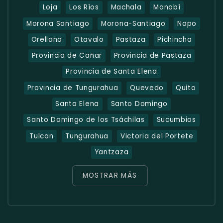
Loja
Los Ríos
Machala
Manabí
Morona Santiago
Morona-Santiago
Napo
Orellana
Otavalo
Pastaza
Pichincha
Provincia de Cañar
Provincia de Pastaza
Provincia de Santa Elena
Provincia de Tungurahua
Quevedo
Quito
Santa Elena
Santo Domingo
Santo Domingo de los Tsáchilas
Sucumbios
Tulcan
Tungurahua
Victoria del Portete
Yantzaza
MOSTRAR MÁS