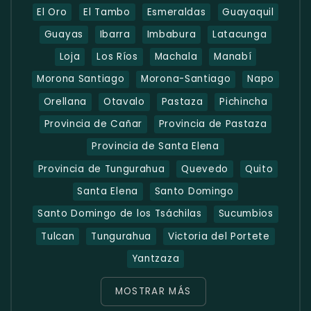
El Oro
El Tambo
Esmeraldas
Guayaquil
Guayas
Ibarra
Imbabura
Latacunga
Loja
Los Ríos
Machala
Manabí
Morona Santiago
Morona-Santiago
Napo
Orellana
Otavalo
Pastaza
Pichincha
Provincia de Cañar
Provincia de Pastaza
Provincia de Santa Elena
Provincia de Tungurahua
Quevedo
Quito
Santa Elena
Santo Domingo
Santo Domingo de los Tsáchilas
Sucumbios
Tulcan
Tungurahua
Victoria del Portete
Yantzaza
MOSTRAR MÁS