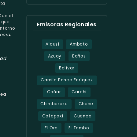
sta
Con el
s que
Emisoras Regionales
entorno
encia
.
Alausí
Ambato
Azuay
Baños
dad
Bolívar
Camilo Ponce Enríquez
Cañar
Carchi
nea.
Chimborazo
Chone
Cotopaxi
Cuenca
El Oro
El Tambo