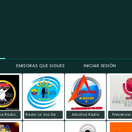
EMISORAS QUE SIGUES
INICIAR SESIÓN
Fantasma Radio Online
Radio La Voz De Molleturo
Adictiva Radio
Presencia