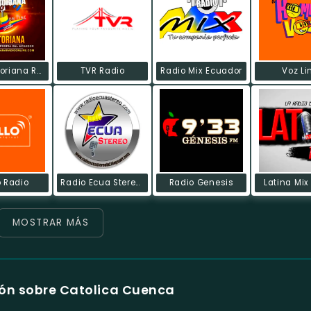
La Ecuatoriana Radio On Line
TVR Radio
Radio Mix Ecuador
Voz Li
o Radio
Radio Ecua Stereo HD
Radio Genesis
Latina Mix
MOSTRAR MÁS
ón sobre Catolica Cuenca