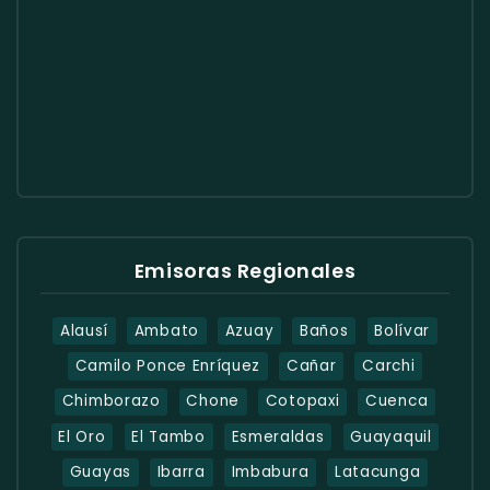
Emisoras Regionales
Alausí
Ambato
Azuay
Baños
Bolívar
Camilo Ponce Enríquez
Cañar
Carchi
Chimborazo
Chone
Cotopaxi
Cuenca
El Oro
El Tambo
Esmeraldas
Guayaquil
Guayas
Ibarra
Imbabura
Latacunga