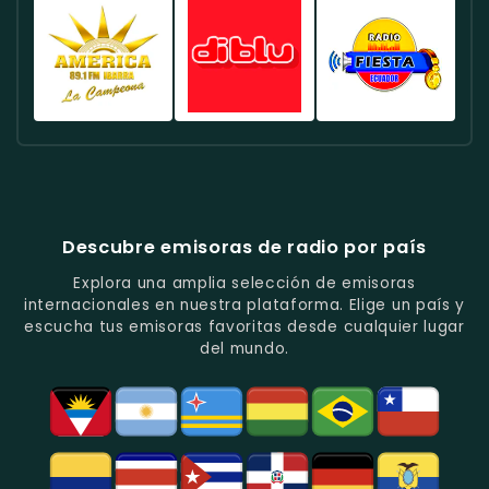
Deportes
Éxitos
De
Canela
FM
Quito
Y
Actuales
La
Ecuador
Ecuador
Ecuador
Fútbol
En
Música
-
-
-
En
Quito.
Pop
Música
Noticias
Emisora
Quito.
En
Tropical
Y
Histórica
Quito.
Y
Programas
Con
Radio
Radio
Radio
Popular
De
Programación
América
Diblu
Fiesta
En
Análisis
Variada.
Estéreo
Ecuador
Ecuador
Quito.
En
Ecuador
-
-
Quito.
-
La
Ritmos
Música
Estación
Populares
Descubre emisoras de radio por país
Del
De
Y
Recuerdo
Los
Folclore
Explora una amplia selección de emisoras
En
Deportes
En
internacionales en nuestra plataforma. Elige un país y
Quito.
En
Azogues.
escucha tus emisoras favoritas desde cualquier lugar
Guayaquil.
del mundo.