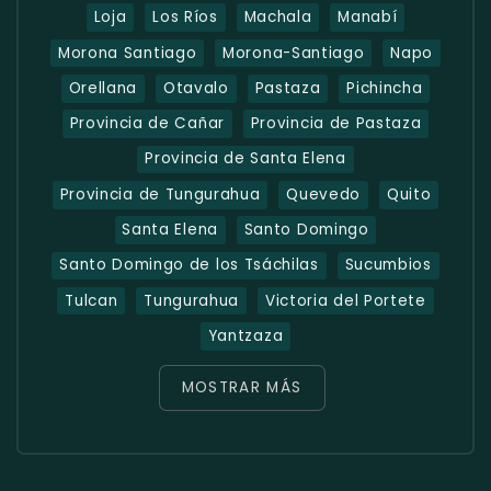
Loja
Los Ríos
Machala
Manabí
Morona Santiago
Morona-Santiago
Napo
Orellana
Otavalo
Pastaza
Pichincha
Provincia de Cañar
Provincia de Pastaza
Provincia de Santa Elena
Provincia de Tungurahua
Quevedo
Quito
Santa Elena
Santo Domingo
Santo Domingo de los Tsáchilas
Sucumbios
Tulcan
Tungurahua
Victoria del Portete
Yantzaza
MOSTRAR MÁS