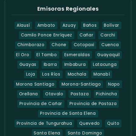
Emisoras Regionales
Alausí
Ambato
Azuay
Baños
Bolívar
Camilo Ponce Enríquez
Cañar
Carchi
Chimborazo
Chone
Cotopaxi
Cuenca
El Oro
El Tambo
Esmeraldas
Guayaquil
Guayas
Ibarra
Imbabura
Latacunga
Loja
Los Ríos
Machala
Manabí
Morona Santiago
Morona-Santiago
Napo
Orellana
Otavalo
Pastaza
Pichincha
Provincia de Cañar
Provincia de Pastaza
Provincia de Santa Elena
Provincia de Tungurahua
Quevedo
Quito
Santa Elena
Santo Domingo