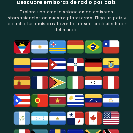
Descubre emisoras de radio por país
Del
De
Y
Recuerdo
Los
Folclore
Explora una amplia selección de emisoras
En
Deportes
En
internacionales en nuestra plataforma. Elige un país y
Quito.
En
Azogues.
escucha tus emisoras favoritas desde cualquier lugar
Guayaquil.
del mundo.