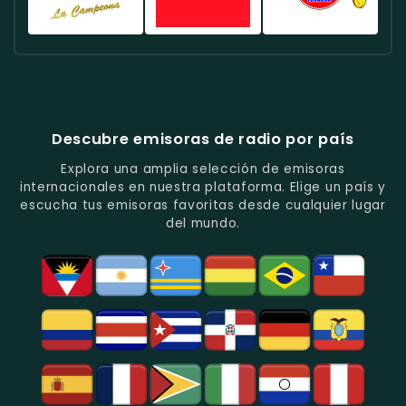
En
Quito.
Pop
Música
Noticias
Emisora
Quito.
En
Tropical
Y
Histórica
Quito.
Y
Programas
Con
Radio
Radio
Radio
Popular
De
Programación
América
Diblu
Fiesta
En
Análisis
Variada.
Estéreo
Ecuador
Ecuador
Quito.
En
Ecuador
-
-
Quito.
-
La
Ritmos
Música
Estación
Populares
Descubre emisoras de radio por país
Del
De
Y
Recuerdo
Los
Folclore
Explora una amplia selección de emisoras
En
Deportes
En
internacionales en nuestra plataforma. Elige un país y
Quito.
En
Azogues.
escucha tus emisoras favoritas desde cualquier lugar
Guayaquil.
del mundo.