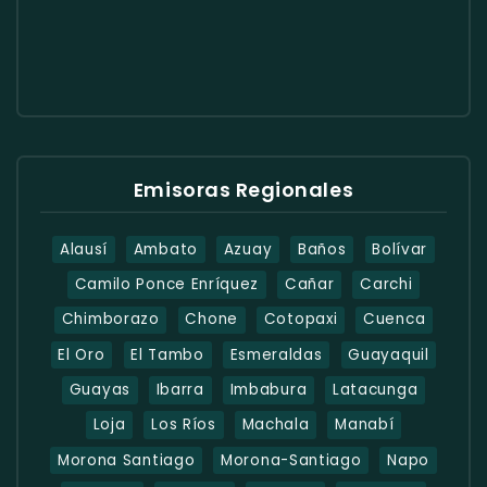
Emisoras Regionales
Alausí
Ambato
Azuay
Baños
Bolívar
Camilo Ponce Enríquez
Cañar
Carchi
Chimborazo
Chone
Cotopaxi
Cuenca
El Oro
El Tambo
Esmeraldas
Guayaquil
Guayas
Ibarra
Imbabura
Latacunga
Loja
Los Ríos
Machala
Manabí
Morona Santiago
Morona-Santiago
Napo