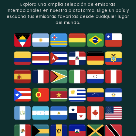
Recuerdo
Los
Folclore
Explora una amplia selección de emisoras
En
Deportes
En
internacionales en nuestra plataforma. Elige un país y
Quito.
En
Azogues.
escucha tus emisoras favoritas desde cualquier lugar
Guayaquil.
del mundo.