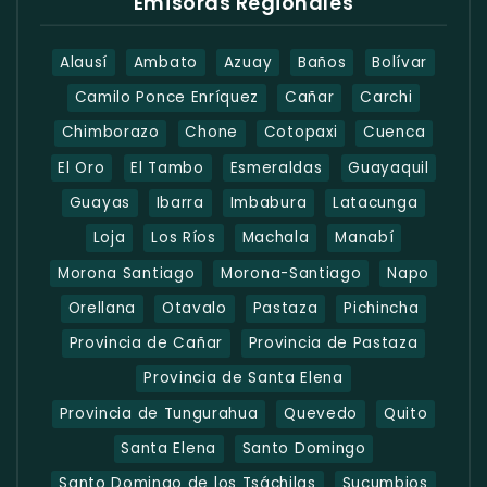
Emisoras Regionales
Alausí
Ambato
Azuay
Baños
Bolívar
Camilo Ponce Enríquez
Cañar
Carchi
Chimborazo
Chone
Cotopaxi
Cuenca
El Oro
El Tambo
Esmeraldas
Guayaquil
Guayas
Ibarra
Imbabura
Latacunga
Loja
Los Ríos
Machala
Manabí
Morona Santiago
Morona-Santiago
Napo
Orellana
Otavalo
Pastaza
Pichincha
Provincia de Cañar
Provincia de Pastaza
Provincia de Santa Elena
Provincia de Tungurahua
Quevedo
Quito
Santa Elena
Santo Domingo
Santo Domingo de los Tsáchilas
Sucumbios