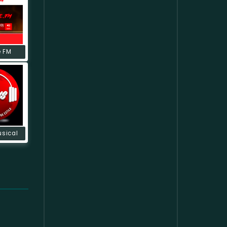
e FM
usical