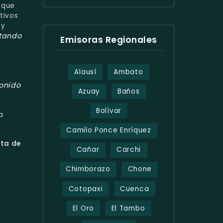
 que
tivos
 y
tando
Emisoras Regionales
Alausí
Ambato
onido
Azuay
Baños
Bolívar
a
Camilo Ponce Enríquez
uta de
Cañar
Carchi
Chimborazo
Chone
Cotopaxi
Cuenca
El Oro
El Tambo