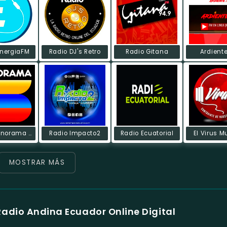
EnergiaFM
Radio DJ's Retro
Radio Gitana
Ardient
Radio Sonorama FM
Radio Impacto2
Radio Ecuatorial
El Virus M
MOSTRAR MÁS
Radio Andina Ecuador Online Digital