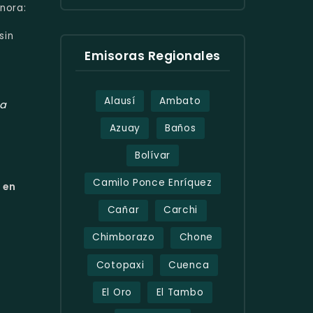
nora:
y
sin
Emisoras Regionales
Alausí
Ambato
ta
Azuay
Baños
Bolívar
Camilo Ponce Enríquez
 en
Cañar
Carchi
Chimborazo
Chone
Cotopaxi
Cuenca
El Oro
El Tambo