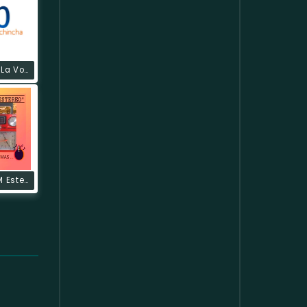
Radio HCJB La Voz De Los Andes
Antisana FM Estereo