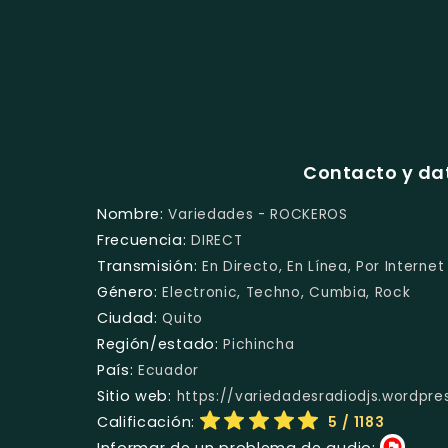
Contacto y da
Nombre:
Variedades - ROCKEROS
Frecuencia:
DIRECT
Transmisión:
En Directo, En Línea, Por Internet
Género:
Electronic, Techno, Cumbia, Rock
Ciudad:
Quito
Región/estado:
Pichincha
País:
Ecuador
Sitio web:
https://variedadesradiodjs.wordpre
Calificación:
5
/ 1183
Informar de un problema de audio: