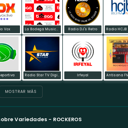
io Vox
La Bodega Musical
Radio DJ's Retro
eportiva
Radio Star TV Digital
Irfeyal
MOSTRAR MÁS
sobre Variedades - ROCKEROS