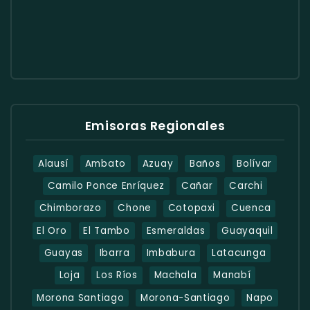
Emisoras Regionales
Alausí
Ambato
Azuay
Baños
Bolívar
Camilo Ponce Enríquez
Cañar
Carchi
Chimborazo
Chone
Cotopaxi
Cuenca
El Oro
El Tambo
Esmeraldas
Guayaquil
Guayas
Ibarra
Imbabura
Latacunga
Loja
Los Ríos
Machala
Manabí
Morona Santiago
Morona-Santiago
Napo