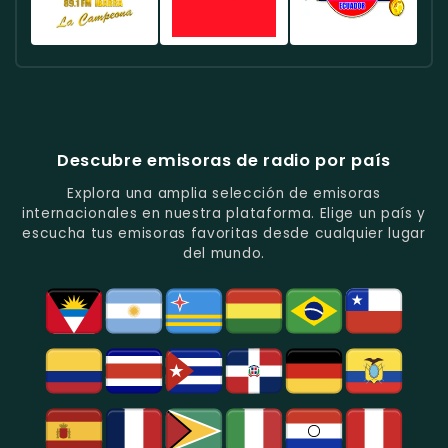
En
Quito.
Pop
Música
Noticias
Emisora
Quito.
En
Tropical
Y
Histórica
Quito.
Y
Programas
Con
Radio
Radio
Radio
Popular
De
Programación
América
Diblu
Fiesta
En
Análisis
Variada.
Estéreo
Ecuador
Ecuador
Quito.
En
Ecuador
-
-
Quito.
-
La
Ritmos
Música
Estación
Populares
Descubre emisoras de radio por país
Del
De
Y
Recuerdo
Los
Folclore
Explora una amplia selección de emisoras
En
Deportes
En
internacionales en nuestra plataforma. Elige un país y
Quito.
En
Azogues.
escucha tus emisoras favoritas desde cualquier lugar
Guayaquil.
del mundo.