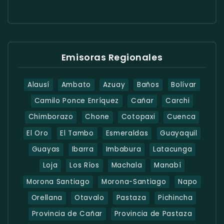
Emisoras Regionales
Alausí
Ambato
Azuay
Baños
Bolívar
Camilo Ponce Enríquez
Cañar
Carchi
Chimborazo
Chone
Cotopaxi
Cuenca
El Oro
El Tambo
Esmeraldas
Guayaquil
Guayas
Ibarra
Imbabura
Latacunga
Loja
Los Ríos
Machala
Manabí
Morona Santiago
Morona-Santiago
Napo
Orellana
Otavalo
Pastaza
Pichincha
Provincia de Cañar
Provincia de Pastaza