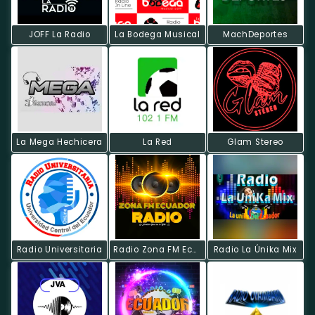
JOFF La Radio
La Bodega Musical
MachDeportes
La Mega Hechicera
La Red
Glam Stereo
Radio Universitaria
Radio Zona FM Ecuador Online
Radio La Únika Mix