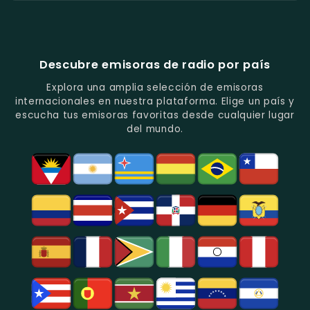
Popular
De
Programación
América
Diblu
Fiesta
En
Análisis
Variada.
Estéreo
Ecuador
Ecuador
Quito.
En
Ecuador
-
-
Quito.
-
La
Ritmos
Música
Estación
Populares
Descubre emisoras de radio por país
Del
De
Y
Recuerdo
Los
Folclore
Explora una amplia selección de emisoras
En
Deportes
En
internacionales en nuestra plataforma. Elige un país y
Quito.
En
Azogues.
escucha tus emisoras favoritas desde cualquier lugar
Guayaquil.
del mundo.