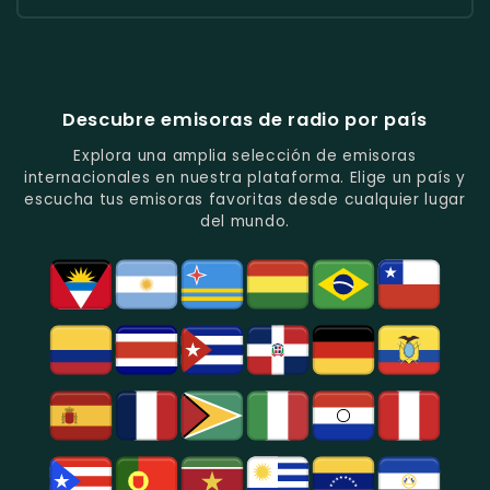
Radio
Radio
Radio
Popular
De
Programación
América
Diblu
Fiesta
En
Análisis
Variada.
Estéreo
Ecuador
Ecuador
Quito.
En
Ecuador
-
-
Quito.
-
La
Ritmos
Música
Estación
Populares
Descubre emisoras de radio por país
Del
De
Y
Recuerdo
Los
Folclore
Explora una amplia selección de emisoras
En
Deportes
En
internacionales en nuestra plataforma. Elige un país y
Quito.
En
Azogues.
escucha tus emisoras favoritas desde cualquier lugar
Guayaquil.
del mundo.