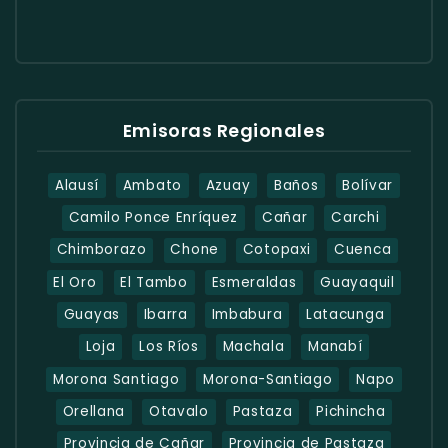
Emisoras Regionales
Alausí
Ambato
Azuay
Baños
Bolívar
Camilo Ponce Enríquez
Cañar
Carchi
Chimborazo
Chone
Cotopaxi
Cuenca
El Oro
El Tambo
Esmeraldas
Guayaquil
Guayas
Ibarra
Imbabura
Latacunga
Loja
Los Ríos
Machala
Manabí
Morona Santiago
Morona-Santiago
Napo
Orellana
Otavalo
Pastaza
Pichincha
Provincia de Cañar
Provincia de Pastaza