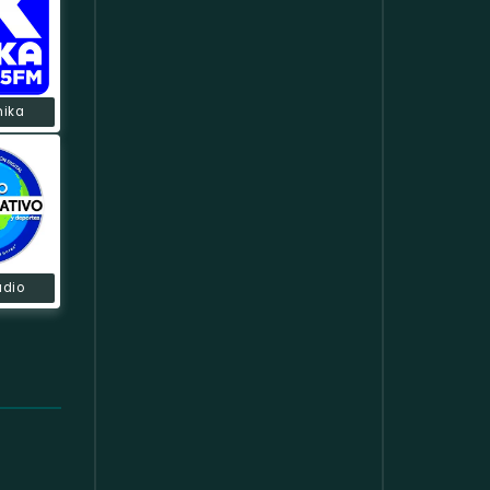
nika
adio