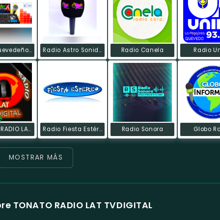
Radio Quevedeños Mix
Radio Astro Sonido Online FM
Radio Canela
Radio U
TONATO RADIO LAT TVDIGITAL
Radio Fiesta Estéreo
Radio Sonora
Globo R
MOSTRAR MÁS
bre TONATO RADIO LAT TVDIGITAL