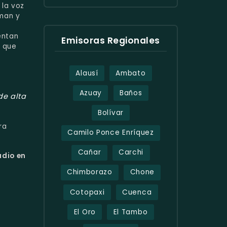
 la voz
man y
entan
Emisoras Regionales
o que
Alausí
Ambato
Azuay
Baños
de alta
Bolívar
ra
Camilo Ponce Enríquez
Cañar
Carchi
adio en
Chimborazo
Chone
Cotopaxi
Cuenca
El Oro
El Tambo