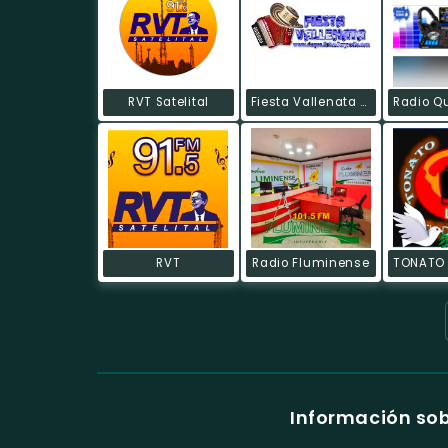
RVT Satelital
Fiesta Vallenata Radio
RVT
Radio Fluminense
Información so