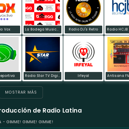
io Vox
La Bodega Musical
Radio DJ's Retro
eportiva
Radio Star TV Digital
Irfeyal
MOSTRAR MÁS
producción de Radio Latina
A - GIMME! GIMME! GIMME!