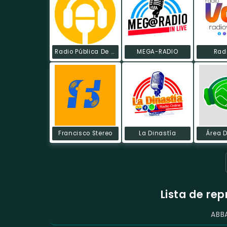
Radio Pública De Ecuador
MEGA-RADIO
Rad
Francisco Stereo
La Dinastía
Área D
Lista de re
ABB