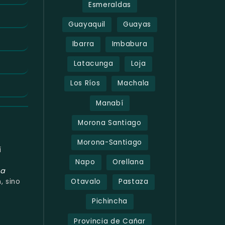
Esmeraldas
Guayaquil
Guayas
Ibarra
Imbabura
Latacunga
Loja
Los Ríos
Machala
Manabí
Morona Santiago
Morona-Santiago
í
Napo
Orellana
ea
, sino
Otavalo
Pastaza
Pichincha
Provincia de Cañar