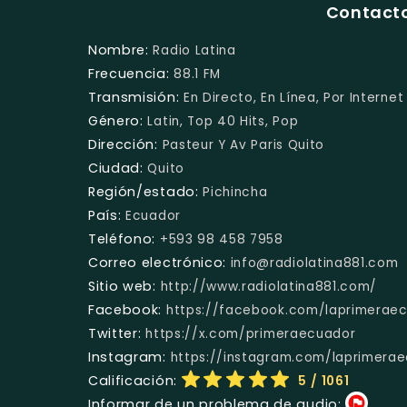
Contacto
Nombre:
Radio Latina
Frecuencia:
88.1 FM
Transmisión:
En Directo, En Línea, Por Internet
Género:
Latin, Top 40 Hits, Pop
Dirección:
Pasteur Y Av Paris Quito
Ciudad:
Quito
Región/estado:
Pichincha
País:
Ecuador
Teléfono:
+593 98 458 7958
Correo electrónico:
info@radiolatina881.com
Sitio web:
http://www.radiolatina881.com/
Facebook:
https://facebook.com/laprimerae
Twitter:
https://x.com/primeraecuador
Instagram:
https://instagram.com/laprimera
Calificación:
5
/ 1061
Informar de un problema de audio: