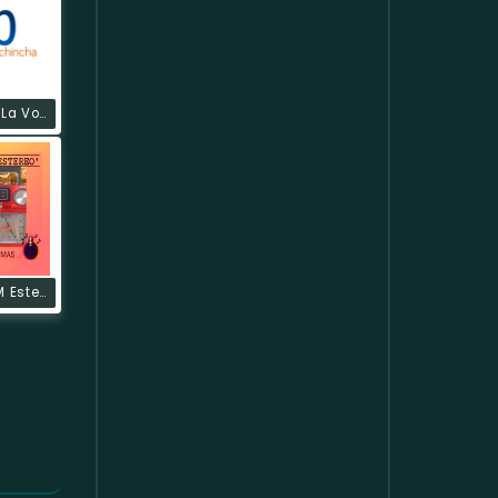
Radio HCJB La Voz De Los Andes
Antisana FM Estereo