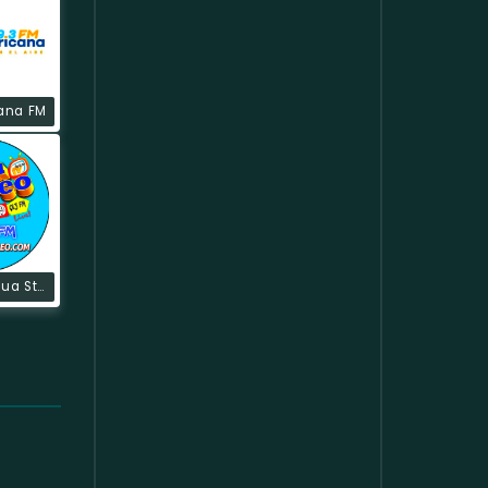
ana FM
La Nueva Ecua Stereo