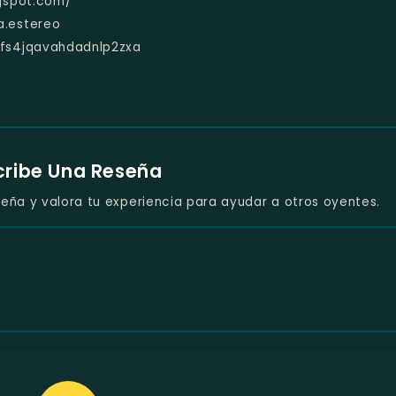
gspot.com/
a.estereo
ufs4jqavahdadnlp2zxa
cribe Una Reseña
eña y valora tu experiencia para ayudar a otros oyentes.