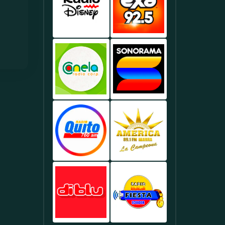
Ecuador
Red
Deportes
-
Ecuador
En
Noticias
-
MOSTRAR MÁS
Guayaquil.
Y
Especializada
Deportes
En
Radio
Radio
En
Deportes
Disney
Exa
Guayaquil.
Y
Ecuador
FM
Fútbol
-
Ecuador
En
Música
-
Quito.
Juvenil
Lo
Y
Mejor
Radio
Sonorama
Éxitos
De
Canela
FM
Actuales
La
Ecuador
Ecuador
En
Música
-
-
Quito.
Pop
Música
Noticias
En
Tropical
Y
Quito.
Y
Programas
Radio
Radio
Popular
De
Quito
América
En
Análisis
Ecuador
Estéreo
Quito.
En
-
Ecuador
Quito.
Emisora
-
Histórica
Música