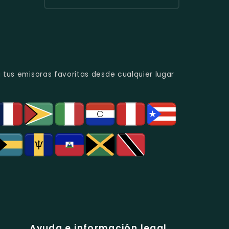
Con
Del
Radio
Radio
Programación
Recuerdo
Diblu
Fiesta
Variada.
En
Ecuador
Ecuador
Quito.
-
-
La
Ritmos
Estación
Populares
De
Y
Los
Folclore
 tus emisoras favoritas desde cualquier lugar
Deportes
En
En
Azogues.
Guayaquil.
Ayuda e información legal