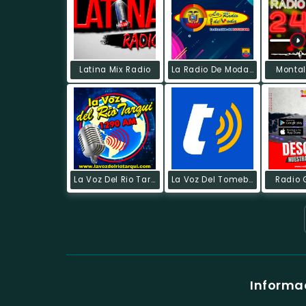
Latina Mix Radio
La Radio De Moda !
Montal
La Voz Del Rio Tarqui
La Voz Del Tomebamba
Radio 
Informac