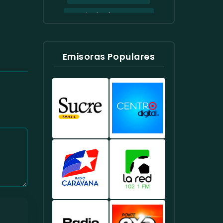
Provincia de Pastaza
Provincia de Santa Elena
Provincia de Tungurahua
Emisoras Populares
Quevedo
Quito
Santa Elena
Santo Domingo
Santo Domingo de los
Radio
Radio
Tsáchilas
Sucre
Centro
Sucumbios
Tulcan
Ecuador
Ecuador
-
-
Tungurahua
Emisora
Música
Líder
Y
Victoria del Portete
En
Entretenimiento
Radio
Radio
Noticias
En
Caravana
La
Yantzaza
Y
Samborondón.