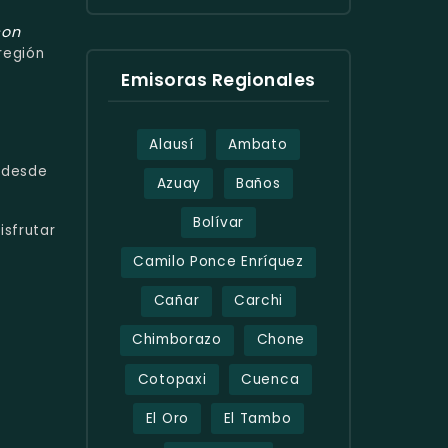
con
región
Emisoras Regionales
Alausí
Ambato
desde
Azuay
Baños
Bolívar
isfrutar
Camilo Ponce Enríquez
Cañar
Carchi
Chimborazo
Chone
Cotopaxi
Cuenca
El Oro
El Tambo