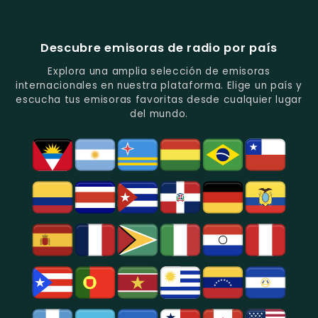
Quito.
En
Ecuador
-
-
Quito.
-
La
Ritmos
Música
Estación
Populares
Descubre emisoras de radio por país
Del
De
Y
Recuerdo
Los
Folclore
Explora una amplia selección de emisoras
En
Deportes
En
internacionales en nuestra plataforma. Elige un país y
Quito.
En
Azogues.
escucha tus emisoras favoritas desde cualquier lugar
Guayaquil.
del mundo.