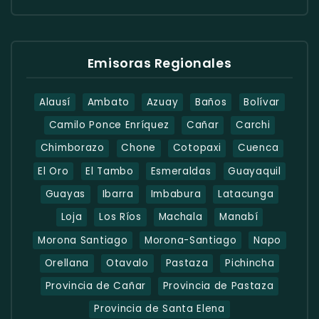
Emisoras Regionales
Alausí
Ambato
Azuay
Baños
Bolívar
Camilo Ponce Enríquez
Cañar
Carchi
Chimborazo
Chone
Cotopaxi
Cuenca
El Oro
El Tambo
Esmeraldas
Guayaquil
Guayas
Ibarra
Imbabura
Latacunga
Loja
Los Ríos
Machala
Manabí
Morona Santiago
Morona-Santiago
Napo
Orellana
Otavalo
Pastaza
Pichincha
Provincia de Cañar
Provincia de Pastaza
Provincia de Santa Elena