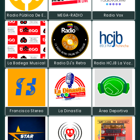
Radio Pública De Ecuador
MEGA-RADIO
Radio Vox
La Bodega Musical
Radio DJ's Retro
Radio HCJB La Voz De Los Andes
Francisco Stereo
La Dinastía
Área Deportiva