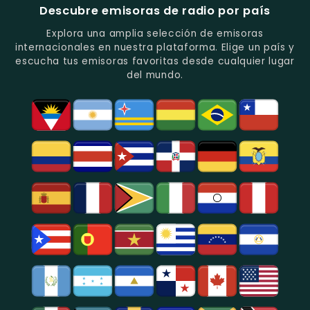
Música
Estación
Populares
Descubre emisoras de radio por país
Del
De
Y
Recuerdo
Los
Folclore
Explora una amplia selección de emisoras
En
Deportes
En
internacionales en nuestra plataforma. Elige un país y
Quito.
En
Azogues.
escucha tus emisoras favoritas desde cualquier lugar
Guayaquil.
del mundo.