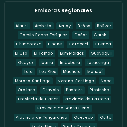
Emisoras Regionales
Alausí
Ambato
Azuay
Baños
Bolívar
Camilo Ponce Enríquez
Cañar
Carchi
Chimborazo
Chone
Cotopaxi
Cuenca
El Oro
El Tambo
Esmeraldas
Guayaquil
Guayas
Ibarra
Imbabura
Latacunga
Loja
Los Ríos
Machala
Manabí
Morona Santiago
Morona-Santiago
Napo
Orellana
Otavalo
Pastaza
Pichincha
Provincia de Cañar
Provincia de Pastaza
Provincia de Santa Elena
Provincia de Tungurahua
Quevedo
Quito
Santa Elena
Santo Domingo