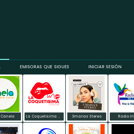
A
EMISORAS QUE SIGUES
INICIAR SESIÓN
 Canela
La Coquetisima Online
3marias Stereo
Radio I