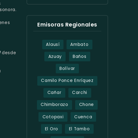
s
sonora.
enes
Emisoras Regionales
Alausí
Ambato
d
desde
Azuay
Baños
Bolívar
a
Camilo Ponce Enríquez
Cañar
Carchi
Chimborazo
Chone
Cotopaxi
Cuenca
El Oro
El Tambo