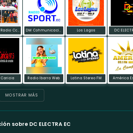
Renacer Radio Ccre
DM Cohmunicación Integral - Radio Sport
Los Lagos
DC ELECT
 Caricia
Radio Ibarra Web
Latina Stereo FM
América E
MOSTRAR MÁS
ión sobre DC ELECTRA EC