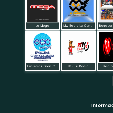
La Mega
Mw Radio La Consentida
Emisoras Gran Colombia
Rtv Tu Radio
Radio
Informac