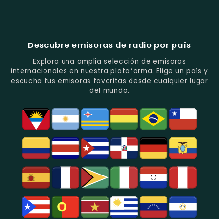
Popular
De
Programación
América
Diblu
Fiesta
En
Análisis
Variada.
Estéreo
Ecuador
Ecuador
Quito.
En
Ecuador
-
-
Quito.
-
La
Ritmos
Música
Estación
Populares
Descubre emisoras de radio por país
Del
De
Y
Recuerdo
Los
Folclore
Explora una amplia selección de emisoras
En
Deportes
En
internacionales en nuestra plataforma. Elige un país y
Quito.
En
Azogues.
escucha tus emisoras favoritas desde cualquier lugar
Guayaquil.
del mundo.