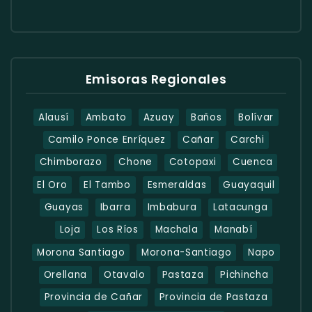
Emisoras Regionales
Alausí
Ambato
Azuay
Baños
Bolívar
Camilo Ponce Enríquez
Cañar
Carchi
Chimborazo
Chone
Cotopaxi
Cuenca
El Oro
El Tambo
Esmeraldas
Guayaquil
Guayas
Ibarra
Imbabura
Latacunga
Loja
Los Ríos
Machala
Manabí
Morona Santiago
Morona-Santiago
Napo
Orellana
Otavalo
Pastaza
Pichincha
Provincia de Cañar
Provincia de Pastaza