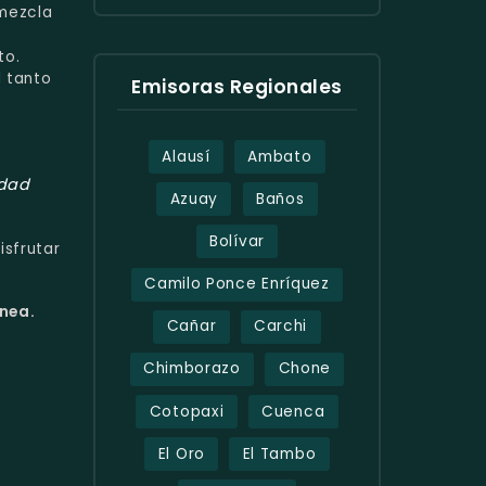
 mezcla
to.
l tanto
Emisoras Regionales
Alausí
Ambato
idad
Azuay
Baños
Bolívar
isfrutar
Camilo Ponce Enríquez
ínea.
Cañar
Carchi
Chimborazo
Chone
Cotopaxi
Cuenca
El Oro
El Tambo