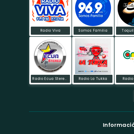
Radio Viva
Somos Familia
Toquil
Radio Ecua Stereo HD
Radio La Tukka
Radio
Informació