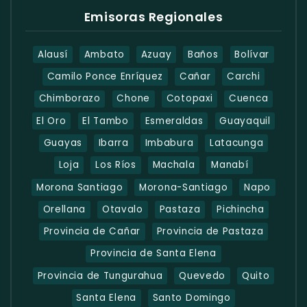
Emisoras Regionales
Alausí
Ambato
Azuay
Baños
Bolívar
Camilo Ponce Enríquez
Cañar
Carchi
Chimborazo
Chone
Cotopaxi
Cuenca
El Oro
El Tambo
Esmeraldas
Guayaquil
Guayas
Ibarra
Imbabura
Latacunga
Loja
Los Ríos
Machala
Manabí
Morona Santiago
Morona-Santiago
Napo
Orellana
Otavalo
Pastaza
Pichincha
Provincia de Cañar
Provincia de Pastaza
Provincia de Santa Elena
Provincia de Tungurahua
Quevedo
Quito
Santa Elena
Santo Domingo