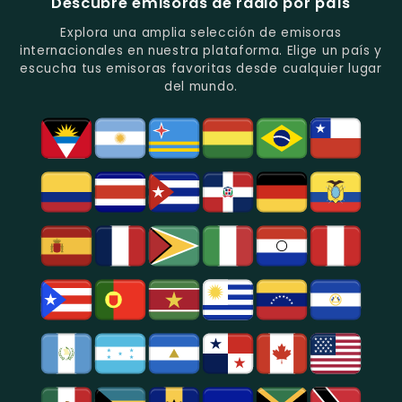
Descubre emisoras de radio por país
Del
De
Y
Recuerdo
Los
Folclore
Explora una amplia selección de emisoras
En
Deportes
En
internacionales en nuestra plataforma. Elige un país y
Quito.
En
Azogues.
escucha tus emisoras favoritas desde cualquier lugar
Guayaquil.
del mundo.