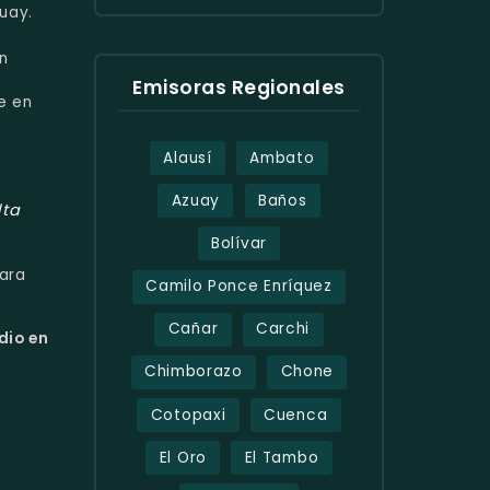
zuay.
a
n
Emisoras Regionales
e en
Alausí
Ambato
Azuay
Baños
lta
Bolívar
ara
Camilo Ponce Enríquez
Cañar
Carchi
dio en
Chimborazo
Chone
Cotopaxi
Cuenca
El Oro
El Tambo