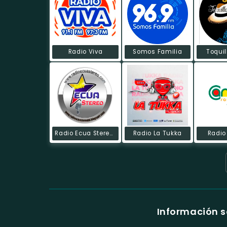
Radio Viva
Somos Familia
Toquil
Radio Ecua Stereo HD
Radio La Tukka
Radio
Información s