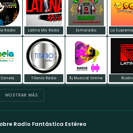
la Radio
Latina Mix Radio
Exmaradio
 Canela
Titanio Radio
Rj Musical Online
RLati
MOSTRAR MÁS
obre Radio Fantástica Estéreo