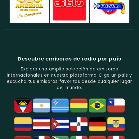
Fútbol
En
Música
-
-
-
En
Quito.
Pop
Música
Noticias
Emisora
Quito.
En
Tropical
Y
Histórica
Quito.
Y
Programas
Con
Radio
Radio
Radio
Popular
De
Programación
América
Diblu
Fiesta
En
Análisis
Variada.
Estéreo
Ecuador
Ecuador
Quito.
En
Ecuador
-
-
Quito.
-
La
Ritmos
Música
Estación
Populares
Descubre emisoras de radio por país
Del
De
Y
Recuerdo
Los
Folclore
Explora una amplia selección de emisoras
En
Deportes
En
internacionales en nuestra plataforma. Elige un país y
Quito.
En
Azogues.
escucha tus emisoras favoritas desde cualquier lugar
Guayaquil.
del mundo.