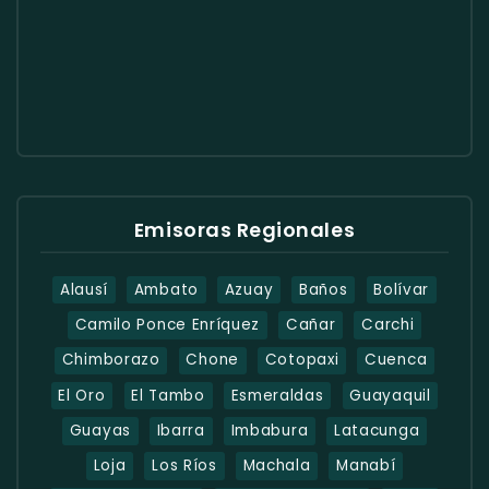
Emisoras Regionales
Alausí
Ambato
Azuay
Baños
Bolívar
Camilo Ponce Enríquez
Cañar
Carchi
Chimborazo
Chone
Cotopaxi
Cuenca
El Oro
El Tambo
Esmeraldas
Guayaquil
Guayas
Ibarra
Imbabura
Latacunga
Loja
Los Ríos
Machala
Manabí