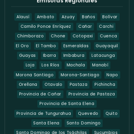
Emisoras Regionales
Alausí
Ambato
Azuay
Baños
Bolívar
Camilo Ponce Enríquez
Cañar
Carchi
Chimborazo
Chone
Cotopaxi
Cuenca
El Oro
El Tambo
Esmeraldas
Guayaquil
Guayas
Ibarra
Imbabura
Latacunga
Loja
Los Ríos
Machala
Manabí
Morona Santiago
Morona-Santiago
Napo
Orellana
Otavalo
Pastaza
Pichincha
Provincia de Cañar
Provincia de Pastaza
Provincia de Santa Elena
Provincia de Tungurahua
Quevedo
Quito
Santa Elena
Santo Domingo
Santo Domingo de los Tsáchilas
Sucumbios