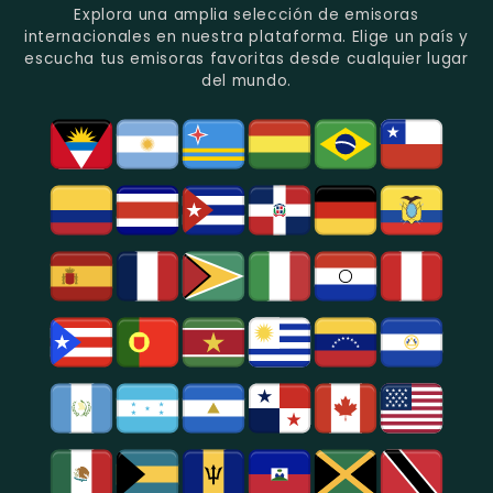
Recuerdo
Los
Folclore
Explora una amplia selección de emisoras
En
Deportes
En
internacionales en nuestra plataforma. Elige un país y
Quito.
En
Azogues.
escucha tus emisoras favoritas desde cualquier lugar
Guayaquil.
del mundo.