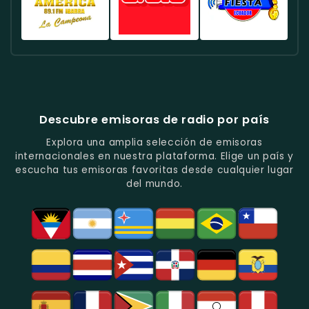
Fútbol
En
Música
-
-
-
En
Quito.
Pop
Música
Noticias
Emisora
Quito.
En
Tropical
Y
Histórica
Quito.
Y
Programas
Con
Radio
Radio
Radio
Popular
De
Programación
América
Diblu
Fiesta
En
Análisis
Variada.
Estéreo
Ecuador
Ecuador
Quito.
En
Ecuador
-
-
Quito.
-
La
Ritmos
Música
Estación
Populares
Descubre emisoras de radio por país
Del
De
Y
Recuerdo
Los
Folclore
Explora una amplia selección de emisoras
En
Deportes
En
internacionales en nuestra plataforma. Elige un país y
Quito.
En
Azogues.
escucha tus emisoras favoritas desde cualquier lugar
Guayaquil.
del mundo.