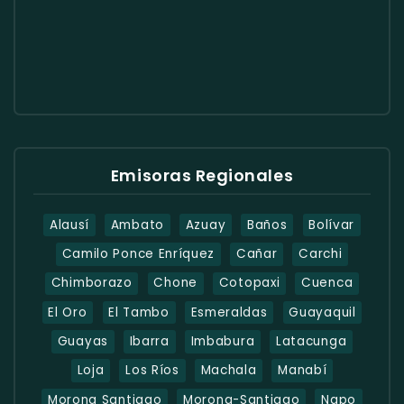
Emisoras Regionales
Alausí
Ambato
Azuay
Baños
Bolívar
Camilo Ponce Enríquez
Cañar
Carchi
Chimborazo
Chone
Cotopaxi
Cuenca
El Oro
El Tambo
Esmeraldas
Guayaquil
Guayas
Ibarra
Imbabura
Latacunga
Loja
Los Ríos
Machala
Manabí
Morona Santiago
Morona-Santiago
Napo