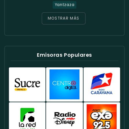
Yantzaza
MOSTRAR MÁS
Emisoras Populares
Radio
Radio
Radio
Sucre
Centro
Caravana
Ecuador
Ecuador
Ecuador
-
-
-
Emisora
Música
Noticias