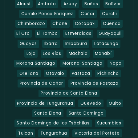
Alausí
Ambato
Azuay
Baños
Bolívar
Camilo Ponce Enríquez
Cañar
Carchi
Chimborazo
Chone
Cotopaxi
Cuenca
El Oro
El Tambo
Esmeraldas
Guayaquil
Guayas
Ibarra
Imbabura
Latacunga
Loja
Los Ríos
Machala
Manabí
Morona Santiago
Morona-Santiago
Napo
Orellana
Otavalo
Pastaza
Pichincha
Provincia de Cañar
Provincia de Pastaza
Provincia de Santa Elena
Provincia de Tungurahua
Quevedo
Quito
Santa Elena
Santo Domingo
Santo Domingo de los Tsáchilas
Sucumbios
Tulcan
Tungurahua
Victoria del Portete