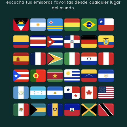
Quito.
En
Azogues.
escucha tus emisoras favoritas desde cualquier lugar
Guayaquil.
del mundo.