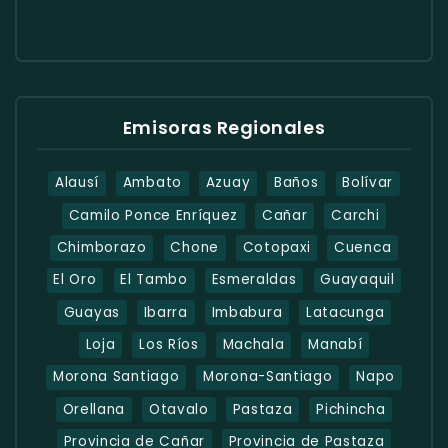
Emisoras Regionales
Alausí
Ambato
Azuay
Baños
Bolívar
Camilo Ponce Enríquez
Cañar
Carchi
Chimborazo
Chone
Cotopaxi
Cuenca
El Oro
El Tambo
Esmeraldas
Guayaquil
Guayas
Ibarra
Imbabura
Latacunga
Loja
Los Ríos
Machala
Manabí
Morona Santiago
Morona-Santiago
Napo
Orellana
Otavalo
Pastaza
Pichincha
Provincia de Cañar
Provincia de Pastaza