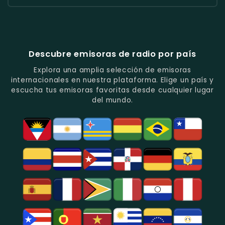
Popular
De
Programación
América
Diblu
Fiesta
En
Análisis
Variada.
Estéreo
Ecuador
Ecuador
Quito.
En
Ecuador
-
-
Quito.
-
La
Ritmos
Música
Estación
Populares
Descubre emisoras de radio por país
Del
De
Y
Recuerdo
Los
Folclore
Explora una amplia selección de emisoras
En
Deportes
En
internacionales en nuestra plataforma. Elige un país y
Quito.
En
Azogues.
escucha tus emisoras favoritas desde cualquier lugar
Guayaquil.
del mundo.