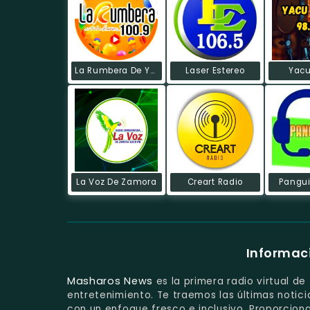
La Rumbera De Yantzaza
Laser Estereo
Yacu
La Voz De Zamora
Creart Radio
Pangui
Informac
Masharos News
es la primera radio virtual d
entretenimiento. Te traemos las últimas noti
con un enfoque fresco e inclusivo. Proporcio