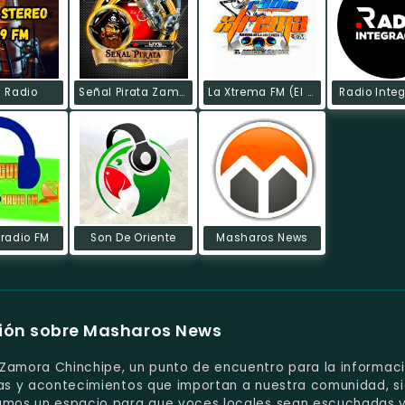
 Radio
Señal Pirata Zamora
La Xtrema FM (El Pangui)
Radio Inte
radio FM
Son De Oriente
Masharos News
ión sobre Masharos News
e Zamora Chinchipe, un punto de encuentro para la informaci
cias y acontecimientos que importan a nuestra comunidad, s
namos un espacio para que voces locales sean escuchadas y