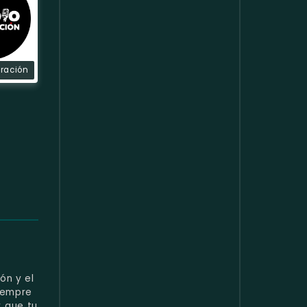
gración
ón y el
iempre
 que tu