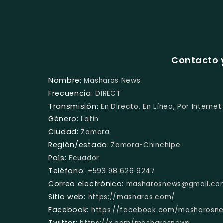
Contacto 
Nombre:
Masharos News
Frecuencia:
DIRECT
Transmisión:
En Directo, En Línea, Por Internet
Género:
Latin
Ciudad:
Zamora
Región/estado:
Zamora-Chinchipe
País:
Ecuador
Teléfono:
+593 98 626 9247
Correo electrónico:
masharosnews@gmail.co
Sitio web:
https://masharos.com/
Facebook:
https://facebook.com/masharosn
Twitter:
https://x.com/masharosnews