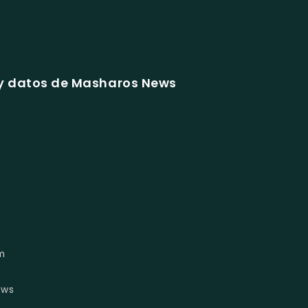
y datos de Masharos News
m
ews