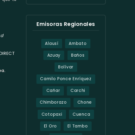
Emisoras Regionales
ad
Alausí
Ambato
DIRECT
Azuay
Baños
Bolívar
ea.
Camilo Ponce Enríquez
Cañar
Carchi
Chimborazo
Chone
Cotopaxi
Cuenca
El Oro
El Tambo