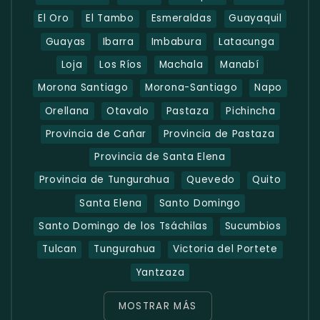
El Oro
El Tambo
Esmeraldas
Guayaquil
Guayas
Ibarra
Imbabura
Latacunga
Loja
Los Ríos
Machala
Manabí
Morona Santiago
Morona-Santiago
Napo
Orellana
Otavalo
Pastaza
Pichincha
Provincia de Cañar
Provincia de Pastaza
Provincia de Santa Elena
Provincia de Tungurahua
Quevedo
Quito
Santa Elena
Santo Domingo
Santo Domingo de los Tsáchilas
Sucumbios
Tulcan
Tungurahua
Victoria del Portete
Yantzaza
MOSTRAR MÁS